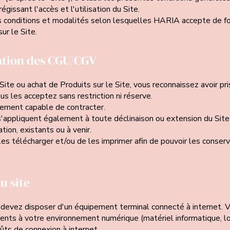
gissant l'accès et l'utilisation du Site.
 conditions et modalités selon lesquelles HARIA accepte de four
ur le Site.
tation des CGU/CGV
Site ou achat de Produits sur le Site, vous reconnaissez avoir pr
 les acceptez sans restriction ni réserve.
uement capable de contracter.
ppliquent également à toute déclinaison ou extension du Site 
ion, existants ou à venir.
es télécharger et/ou de les imprimer afin de pouvoir les conserve
u site
s devez disposer d'un équipement terminal connecté à internet. 
ents à votre environnement numérique (matériel informatique, lo
ts de connexion à internet.