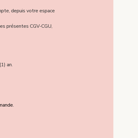
mpte, depuis votre espace
n des présentes CGV-CGU,
1) an.
mmande.