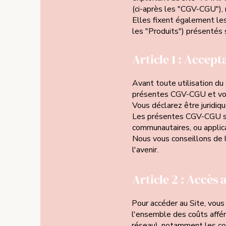
(ci-après les "CGV-CGU"), ré
Elles fixent également les
les "Produits") présentés s
Article 1 : Accep
Avant toute utilisation du 
présentes CGV-CGU et vous
Vous déclarez être juridiq
Les présentes CGV-CGU s'a
communautaires, ou applicat
Nous vous conseillons de l
l'avenir.
Article 2 : Accès a
Pour accéder au Site, vou
l'ensemble des coûts affér
réseau), notamment les coû