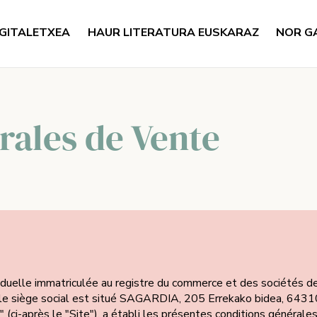
GITALETXEA
HAUR LITERATURA EUSKARAZ
NOR G
rales de Vente
iduelle​
immatriculée au registre du commerce et des sociétés d
siège social est situé SAGARDIA, 205 Errekako bidea, 64310
(ci-après le "Site"), a établi les présentes conditions générales