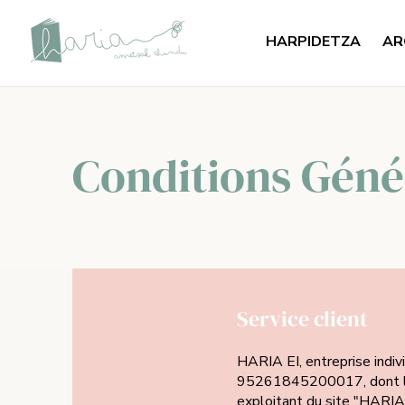
HARPIDETZA
AR
Conditions Géné
Service client
HARIA EI, entreprise indiv
95261845200017, dont le 
exploitant du site "HARIA" 