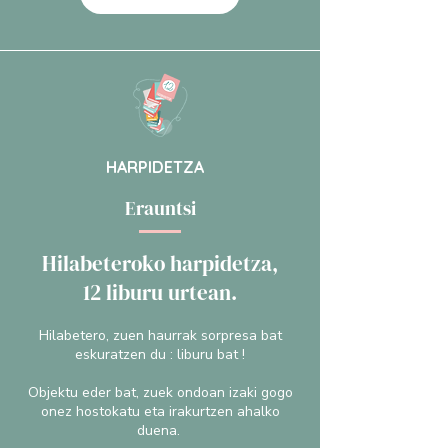
HARPIDETZA
Erauntsi
Hilabeteroko harpidetza,
12 liburu urtean.
Hilabetero, zuen haurrak sorpresa bat
eskuratzen du : liburu bat !​
Objektu eder bat, zuek ondoan izaki gogo
onez hostokatu eta irakurtzen ahalko
duena.