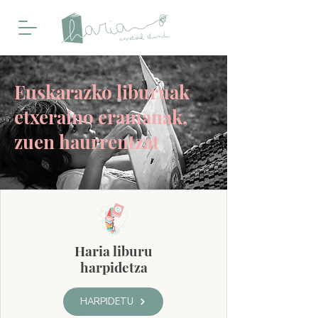
Euskarazko liburuak
etxeraino eramanak,
zuen haurrentzat
Haria liburu
harpidetza
HARPIDETU