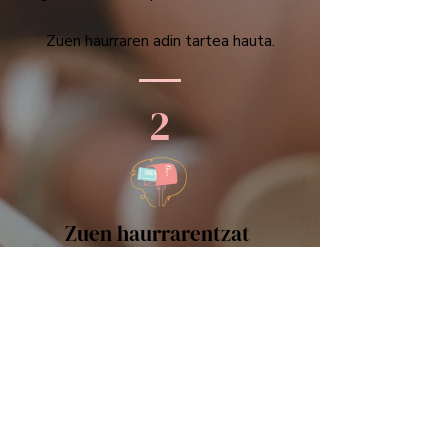
Zuen haurraren adin tartea hauta.
2
Zuen haurrarentzat
SORPRESA-LIBURUA
etxera ekarria.
​Liburua zuzenean jaso,
etxeko postontzian.