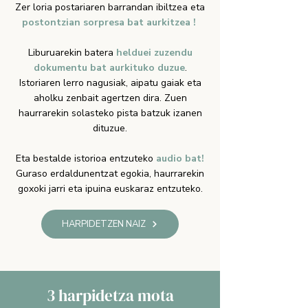
Zer loria postariaren barrandan ibiltzea eta
postontzian sorpresa bat aurkitzea !
Liburuarekin batera
helduei zuzendu
dokumentu bat aurkituko duzue
.
Istoriaren lerro nagusiak, aipatu gaiak eta
aholku zenbait agertzen dira. Zuen
haurrarekin solasteko pista batzuk izanen
dituzue.
Eta bestalde istorioa entzuteko
audio bat!
Guraso erdaldunentzat egokia, haurrarekin
goxoki jarri eta ipuina euskaraz entzuteko.
HARPIDETZEN NAIZ
3 harpidetza mota