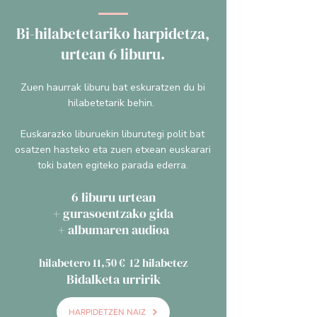
Bi-hilabetetariko harpidetza,
urtean 6 liburu.​
Zuen haurrak liburu bat eskuratzen du bi
hilabetetarik behin.
Euskarazko liburuekin liburutegi polit bat
osatzen hasteko eta zuen etxean euskarari
toki baten egiteko parada ederra.
6 liburu urtean
+ gurasoentzako gida
+ albumaren audioa
hilabetero 11
,50 € 12 hilabetez
Bidalketa urririk
HARPIDETZEN NAIZ