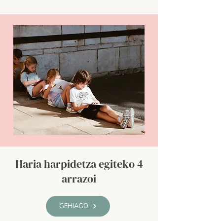
Haria harpidetza egiteko 4
arrazoi
GEHIAGO