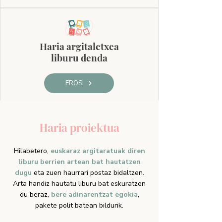
Haria argitaletxea
liburu denda
EROSI
Haria proiektua
Hilabetero,
euskaraz argitaratuak diren
liburu berrien artean bat hautatzen
dugu
eta zuen haurrari postaz bidaltzen.
Arta handiz hautatu liburu bat eskuratzen
du beraz,
bere adinarentzat egokia
,
pakete polit batean bildurik.