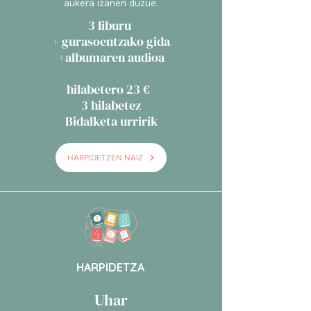
aukera izanen duzue.
3 liburu
+ gurasoentzako gida
+albumaren audioa
hilabetero 23 €
3 hilabetez
Bidalketa urririk
HARPIDETZEN NAIZ
HARPIDETZA
Uhar