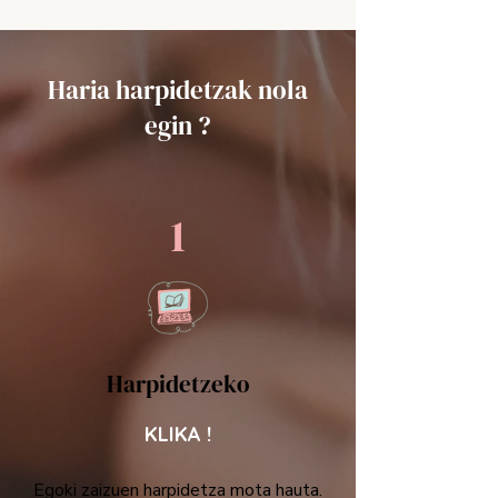
Haria harpidetzak nola
egin ?
1
Harpidetzeko
KLIKA !
Egoki zaizuen harpidetza mota hauta.​