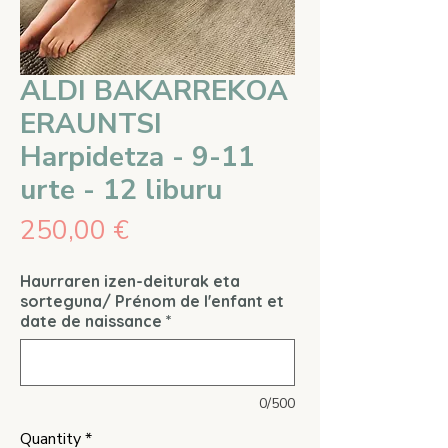
ALDI BAKARREKOA
ERAUNTSI
Harpidetza - 9-11
urte - 12 liburu
Price
250,00 €
Haurraren izen-deiturak eta
sorteguna/ Prénom de l'enfant et
date de naissance
*
0/500
Quantity
*