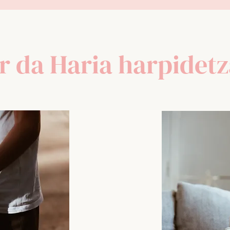
r da Haria harpidet