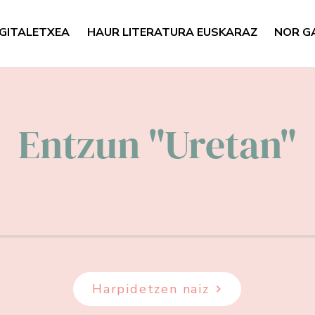
GITALETXEA
HAUR LITERATURA EUSKARAZ
NOR G
Entzun "Uretan"
Harpidetzen naiz