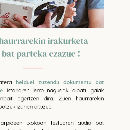
haurrarekin irakurketa
 bat parteka ezazue !
batera
helduei zuzendu dokumentu bat
ue
. Istoriaren lerro nagusiak, aipatu gaiak
nbait agertzen dira. Zuen haurrarekin
batzuk izanen dituzue.
harpideen txokoan testuaren audio bat