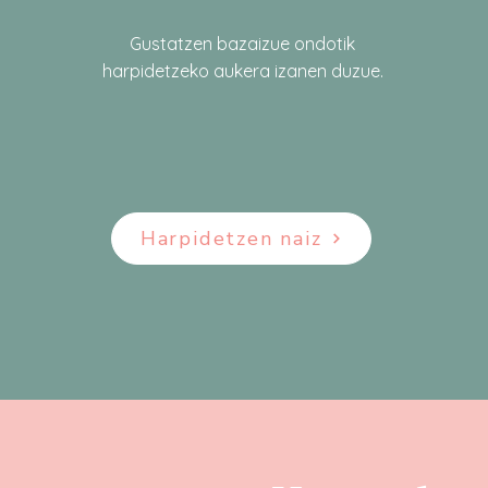
Gustatzen bazaizue ondotik
harpidetzeko aukera izanen duzue.
Harpidetzen naiz