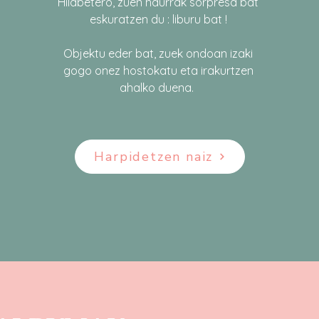
Hilabetero, zuen haurrak sorpresa bat
eskuratzen du : liburu bat !​
Objektu eder bat, zuek ondoan izaki
gogo onez hostokatu eta irakurtzen
ahalko duena.
Harpidetzen naiz