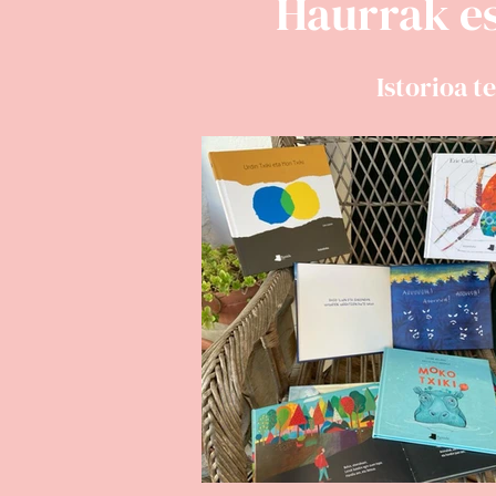
Haurrak e
Istorioa 