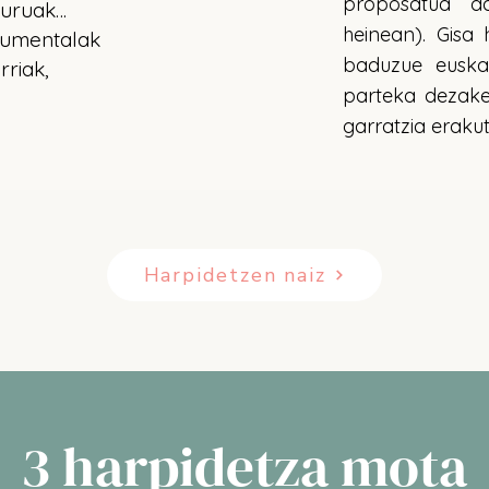
proposatua da
iburuak…
heinean). Gisa
kumentalak
baduzue euska
rriak,
parteka dezake
garratzia erakuts
Harpidetzen naiz
3 harpidetza mota