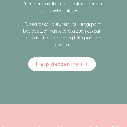
Zuen haurrak liburu bat eskuratzen du
bi hilabetetarik behin.
Euskarazko liburuekin liburutegi polit
bat osatzen hasteko eta zuen etxean
euskarari toki baten egiteko parada
ederra.
Harpidetzen naiz