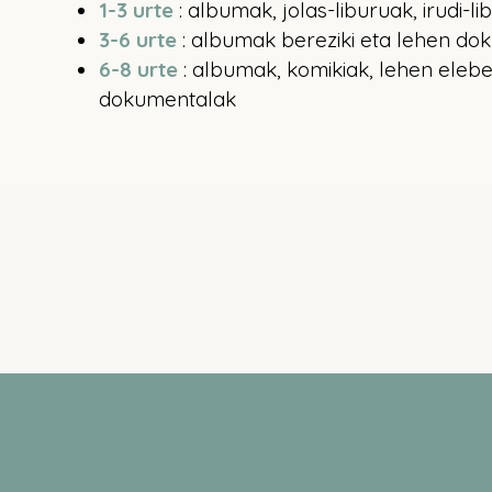
1-3 urte
: albumak, jolas-liburuak, irudi-l
3-6 urte
: albumak bereziki eta lehen do
6-8 urte
: albumak, komikiak, lehen elebe
dokumentalak