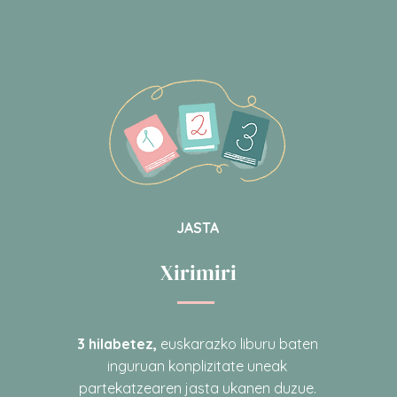
JASTA
Xirimiri
3 LIVRES PENDANT 3 MOIS
3 hilabetez,
euskarazko liburu baten
inguruan konplizitate uneak
partekatzearen jasta ukanen duzue
.