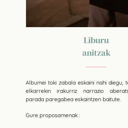
Liburu
anitzak
Albumei toki zabala eskaini nahi diegu, t
elkarrekin irakurriz narrazio abera
parada paregabea eskaintzen baitute.
Gure proposamenak :