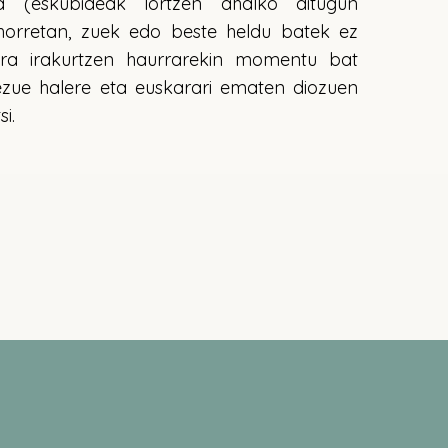
 (eskubideak lortzen ahalko ditugun
 horretan, zuek edo beste heldu batek ez
ra irakurtzen haurrarekin momentu bat
zue halere eta euskarari ematen diozuen
i.