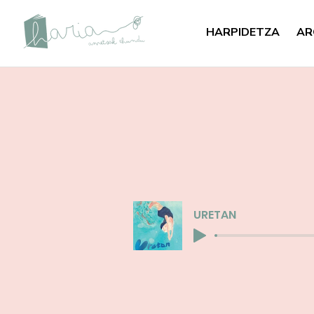
HARPIDETZA
AR
URETAN