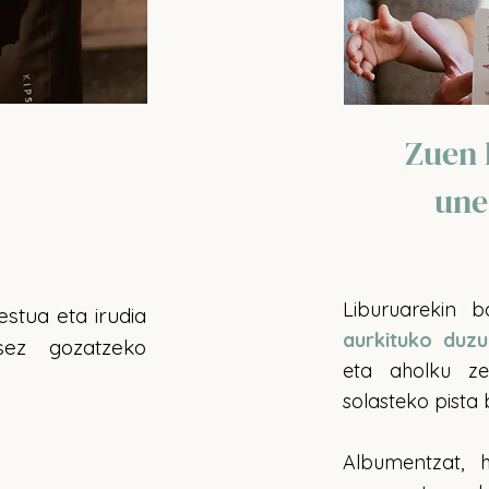
Zuen 
une
Liburuarekin 
estua eta irudia
aurkituko duz
tsez gozatzeko
eta aholku ze
solasteko pista 
Albumentzat, 