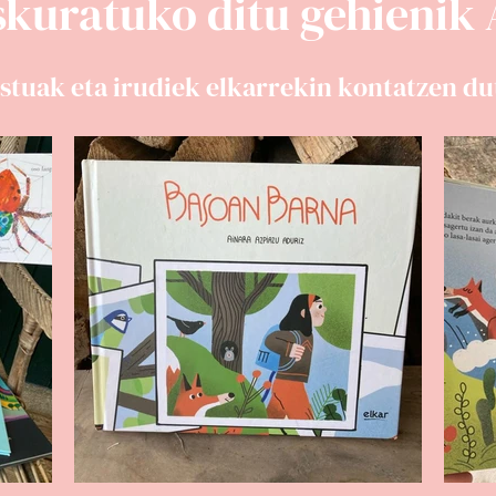
skuratuko ditu gehienik
testuak eta irudiek elkarrekin kontatzen d