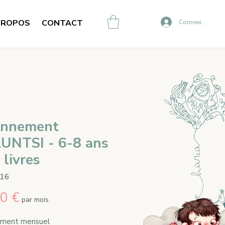
PROPOS
CONTACT
Connexion
nnement
UNTSI - 6-8 ans
 livres
016
Prix
0 €
par mois
ment mensuel