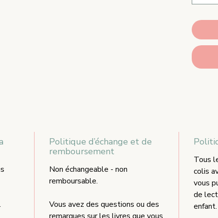
a
Politique d’échange et de
Politi
remboursement
Tous le
us
Non échangeable - non
colis a
remboursable.
vous p
de lect
.
Vous avez des questions ou des
enfant.
remarques sur les livres que vous