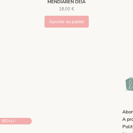
MENDIAREN DEIA
Prix
18,00 €
Ajouter au panier
Abon
A pr
BIDALI !
Poli