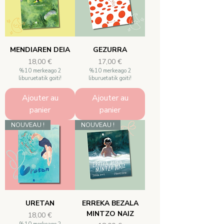
MENDIAREN DEIA
GEZURRA
Prix
Prix
18,00 €
17,00 €
%10 merkeago 2
%10 merkeago 2
liburuetatik goiti!
liburuetatik goiti!
Ajouter au
Ajouter au
panier
panier
NOUVEAU !
NOUVEAU !
URETAN
ERREKA BEZALA
MINTZO NAIZ
Prix
18,00 €