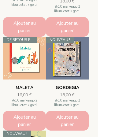
%10 merkeago 2
Prix
18,00 €
liburuetatik goiti!
%10 merkeago 2
liburuetatik goiti!
Ajouter au
Ajouter au
panier
panier
DE RETOUR EN STOCK !
NOUVEAU !
MALETA
GORDEGIA
Prix
Prix
16,00 €
18,00 €
%10 merkeago 2
%10 merkeago 2
liburuetatik goiti!
liburuetatik goiti!
Ajouter au
Ajouter au
panier
panier
NOUVEAU !