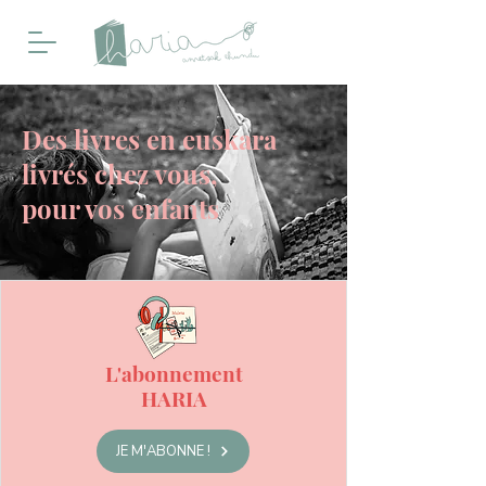
Des livres en euskara
livrés chez vous,
pour vos enfants
L'abonnement
HARIA
JE M'ABONNE !