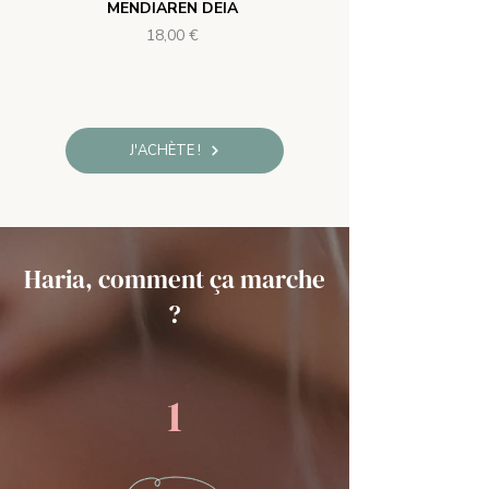
MENDIAREN DEIA
Prix
18,00 €
J'ACHÈTE !
Haria, comment ça marche
?
1