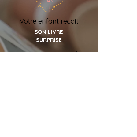
Votre enfant reçoit
SON LIVRE
SURPRISE
Le livre en euskara est livré
directement chez vous
dans votre boîte aux lettres.
3