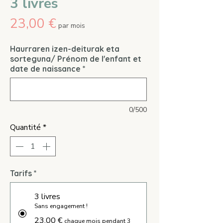
3 livres
Prix
23,00 €
par mois
Haurraren izen-deiturak eta
sorteguna/ Prénom de l'enfant et
date de naissance
*
0/500
Quantité
*
Tarifs
*
3 livres
Sans engagement !
23,00 €
chaque mois pendant 3