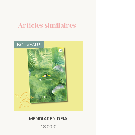
Kartoizko azala | 40 or. | 20 x 25
Salneurria: 17 €
Articles similaires
NOUVEAU !
NOUVEAU !
MENDIAREN DEIA
Prix
18,00 €