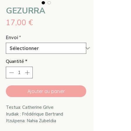
GEZURRA
Prix
17,00 €
Envoi
*
Quantité
*
Ajouter au panier
Testua: Catherine Grive
Irudiak : Frédérique Bertrand
Itzulpena: Nahia Zubeldia
Argitaletxea: HARIA liburuak, 2025