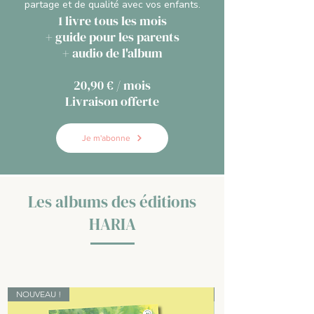
partage et de qualité avec vos enfants.
1 livre tous les mois
+ guide pour les parents
​+ audio de l'album
20,90 € / mois
Livraison offerte
Je m'abonne
Les albums des éditions
HARIA
NOUVEAU !
NOUVEAU !