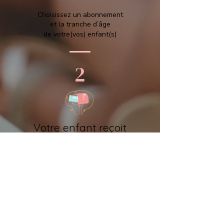
Choisissez un abonnement
et la tranche d’âge
de votre(vos) enfant(s)
2
Votre enfant reçoit
SON LIVRE SURPRISE
Le livre en euskara est livré
directement chez vous
dans votre boîte aux lettres.