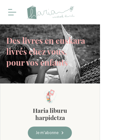
Des livres en euskara
livrés chez vous,
pour vos enfants
Haria liburu
harpidetza
Je m'abonne